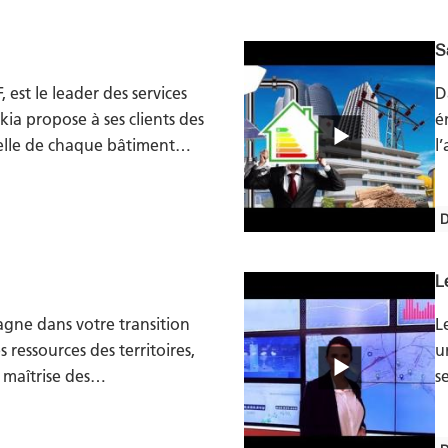
S
, est le leader des services
D
ia propose à ses clients des
é
helle de chaque bâtiment…
l
D
L
gne dans votre transition
L
 ressources des territoires,
u
a maîtrise des…
s