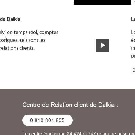
 de Dalkia
L
uivi en temps réel, comptes
L
oriques, tels sont les
é
lations clients.
i
p
Centre de Relation client de Dalkia :
0 810 804 805
Le centre fonctionne 24h/24 et 7j/7 pour une prise e