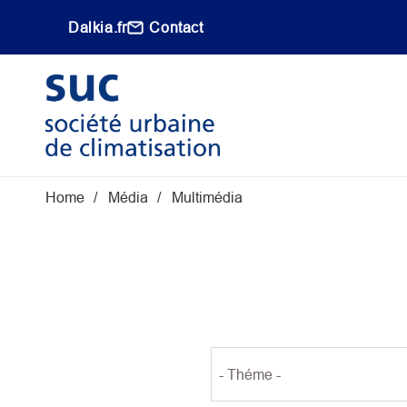
Aller au contenu principal
Dalkia.fr
Contact
Main navigati
Fil d'Ariane
Home
Média
Multimédia